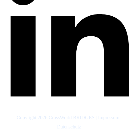
Copyright
2026
CrossWorld BRIDGES
|
Impressum
|
Datenschutz